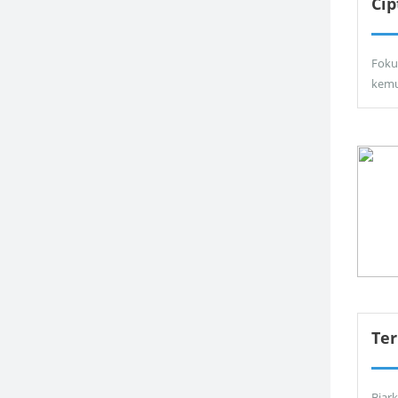
Ci
Foku
kemu
Ter
Biar