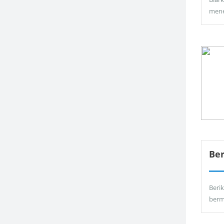
men
Be
Berik
berm