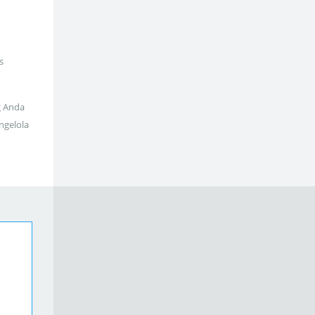
s
g Anda
ngelola